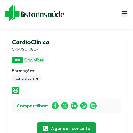
Especialistas
CardioClínica
Blog
CRM/SC 11807
Revistas
4
0 opiniões
Sobre Nós
Formações:
Fale Conosco
Cardiologista
Entrar
Compartilhar:
Agendar consulta