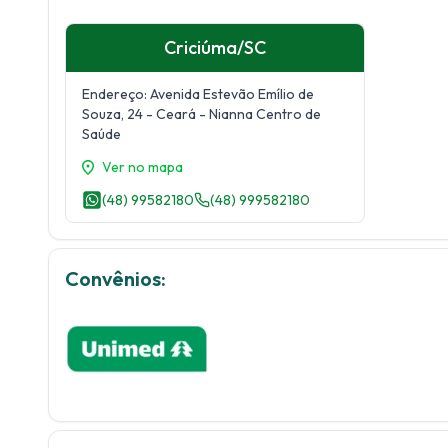
Criciúma
/
SC
Endereço:
Avenida Estevão Emílio de
Souza, 24
- Ceará
- Nianna Centro de
Saúde
Ver no mapa
(48) 99582180
(48) 999582180
Convênios: