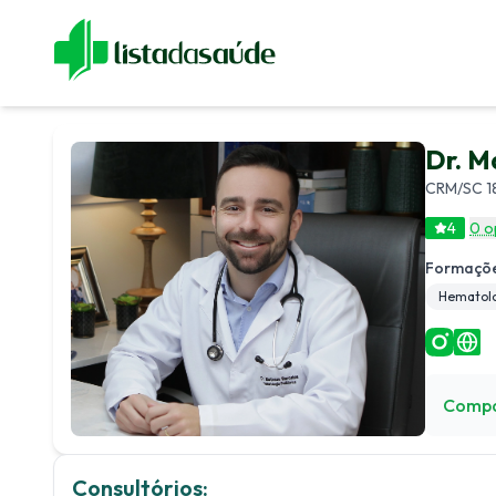
Especialistas
Blog
Revistas
Sobre Nós
Fale Cono
Dr. M
CRM/SC 18
4
0 o
Formaçõe
Hematolo
Compa
Consultórios: