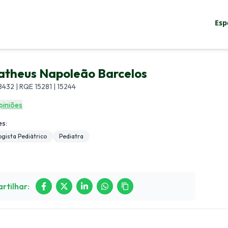
Esp
sco
atheus Napoleão Barcelos
432 | RQE 15281 | 15244
Entrar
piniões
s:
gista Pediátrico
Pediatra
rtilhar: